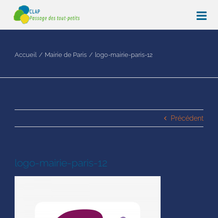
Passer
au
contenu
Accueil
Mairie de Paris
logo-mairie-paris-12
Précédent
logo-mairie-paris-12