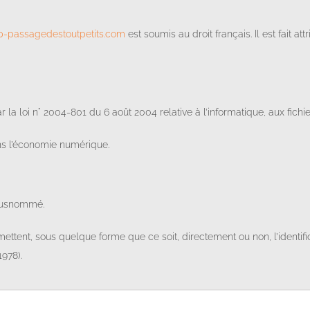
-passagedestoutpetits.com
est soumis au droit français. Il est fait at
la loi n° 2004-801 du 6 août 2004 relative à l’informatique, aux fichier
ns l’économie numérique.
e susnommé.
rmettent, sous quelque forme que ce soit, directement ou non, l’identi
1978).