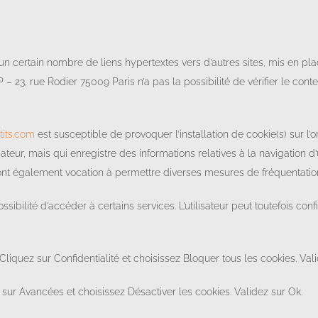
un certain nombre de liens hypertextes vers d’autres sites, mis en pl
23, rue Rodier 75009 Paris n’a pas la possibilité de vérifier le conten
its.com
est susceptible de provoquer l’installation de cookie(s) sur l’or
tilisateur, mais qui enregistre des informations relatives à la navigation
, et ont également vocation à permettre diverses mesures de fréquentatio
ossibilité d’accéder à certains services. L’utilisateur peut toutefois co
. Cliquez sur Confidentialité et choisissez Bloquer tous les cookies. Val
 sur Avancées et choisissez Désactiver les cookies. Validez sur Ok.