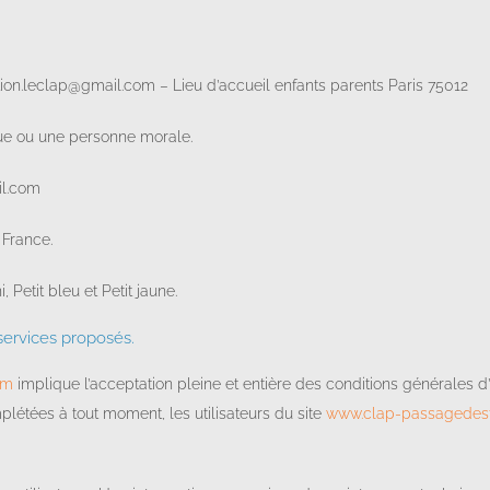
ion.leclap@gmail.com – Lieu d’accueil enfants parents Paris 75012
ue ou une personne morale.
il.com
 France.
i, Petit bleu et Petit jaune.
 services proposés.
om
implique l’acceptation pleine et entière des conditions générales d’u
mplétées à tout moment, les utilisateurs du site
www.clap-passagedest