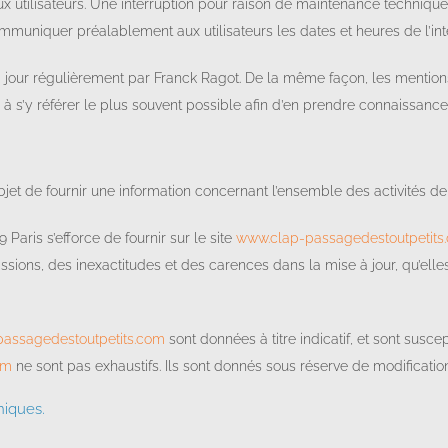
 utilisateurs. Une interruption pour raison de maintenance technique
communiquer préalablement aux utilisateurs les dates et heures de l’int
 jour régulièrement par Franck Ragot. De la même façon, les mention
té à s’y référer le plus souvent possible afin d’en prendre connaissance
jet de fournir une information concernant l’ensemble des activités de 
aris s’efforce de fournir sur le site
www.clap-passagedestoutpetits
sions, des inexactitudes et des carences dans la mise à jour, qu’elles 
assagedestoutpetits.com
sont données à titre indicatif, et sont susce
om
ne sont pas exhaustifs. Ils sont donnés sous réserve de modificatio
niques.