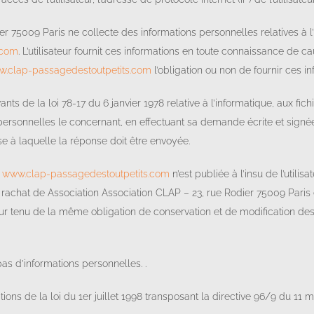
r 75009 Paris ne collecte des informations personnelles relatives à l’
.com
. L’utilisateur fournit ces informations en toute connaissance de
.clap-passagedestoutpetits.com
l’obligation ou non de fournir ces in
s de la loi 78-17 du 6 janvier 1978 relative à l’informatique, aux fichie
 personnelles le concernant, en effectuant sa demande écrite et sign
sse à laquelle la réponse doit être envoyée.
e
www.clap-passagedestoutpetits.com
n’est publiée à l’insu de l’util
rachat de Association Association CLAP – 23, rue Rodier 75009 Paris e
our tenu de la même obligation de conservation et de modification des d
pas d’informations personnelles. .
ns de la loi du 1er juillet 1998 transposant la directive 96/9 du 11 m