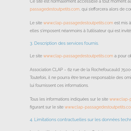
Ce site est normalement accessible à tout moment aux
passagedestoutpetits.com
, qui s’efforcera alors de 
Le site
www.clap-passagedestoutpetits.com
est mis à
elles s’imposent néanmoins à l’utilisateur qui est invi
3. Description des services fournis.
Le site
www.clap-passagedestoutpetits.com
a pour ob
Association CLAP – 62 rue de la Rochefoucauld 75009 P
Toutefois, il ne pourra être tenue responsable des omis
lui fournissent ces informations.
Tous les informations indiquées sur le site
www.clap-p
figurant sur le site
www.clap-passagedestoutpetits.c
4. Limitations contractuelles sur les données tech