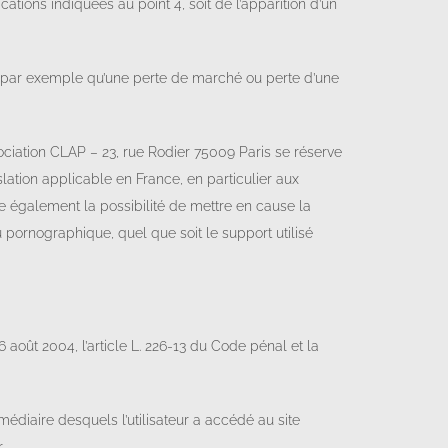
cations indiquées au point 4, soit de l’apparition d’un
 par exemple qu’une perte de marché ou perte d’une
sociation CLAP – 23, rue Rodier 75009 Paris se réserve
ation applicable en France, en particulier aux
ve également la possibilité de mettre en cause la
u pornographique, quel que soit le support utilisé
août 2004, l’article L. 226-13 du Code pénal et la
ermédiaire desquels l’utilisateur a accédé au site
.