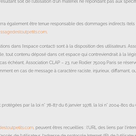
ésultant soit de l’utilisation d’un matériel ne répondant pas aux spécifi
ourra également être tenue responsable des dommages indirects (tels
ssagedestoutpetits.com
.
tions dans l’espace contact) sont à la disposition des utilisateurs. As
, tout contenu déposé dans cet espace qui contreviendrait à la législ
e cas échéant, Association CLAP – 23, rue Rodier 75009 Paris se réser
otamment en cas de message à caractère raciste, injurieux, diffamant, o
tégées par la loi n° 78-87 du 6 janvier 1978, la loi n° 2004-801 du 6 
estoutpetits.com
, peuvent êtres recueillies : l’URL des liens par l’int
’accès de l’utilisateur, l’adresse de protocole Internet (IP) de l’utilisateur