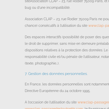
siteAssociation CLAP – 23, rue Rodier 75009 Paris, et r
bug ou d’une incompatibilité.
Association CLAP – 23, rue Rodier 75009 Paris ne p
chance) consécutifs à l’utilisation du site
www.clap-pa
Des espaces interactifs (possibilité de poser des ques
le droit de supprimer, sans mise en demeure préalable
dispositions relatives à la protection des données. L
responsabilité civile et/ou pénale de l’utilisateur, n
(texte, photographie…).
7. Gestion des données personnelles.
En France, les données personnelles sont notamment pro
Directive Européenne du 24 octobre 1995.
A l’occasion de l’utilisation du site
www.clap-passaged
www.clap-passagedestoutpetits.com
, le fournisseur d