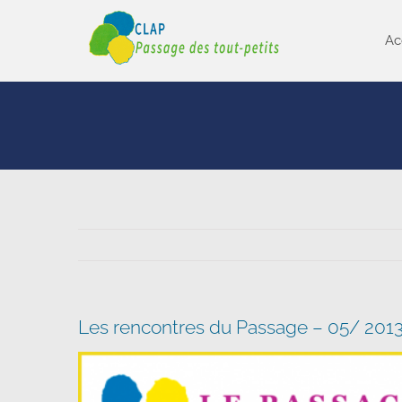
Passer
au
Ac
contenu
Les rencontres du Passage – 05/ 201
Voir
l'image