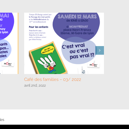
Café des familles – 03/ 2022
Café des 
avril 2nd, 2022
novembre 25
les