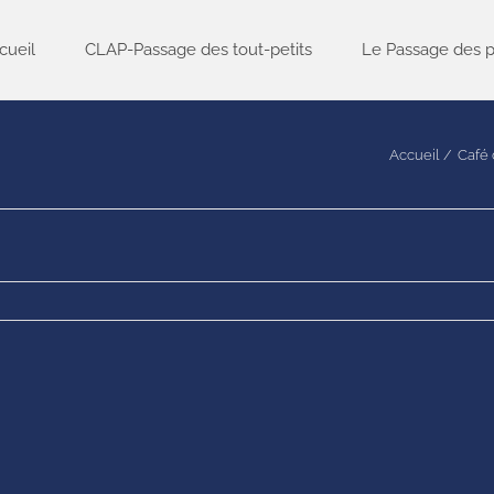
cueil
CLAP-Passage des tout-petits
Le Passage des p
Accueil
Café 