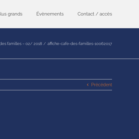
lus grands
Évènements
Contact / accès
des familles – 02/ 2018
affiche-cafe-des-familles-10062017
Précédent