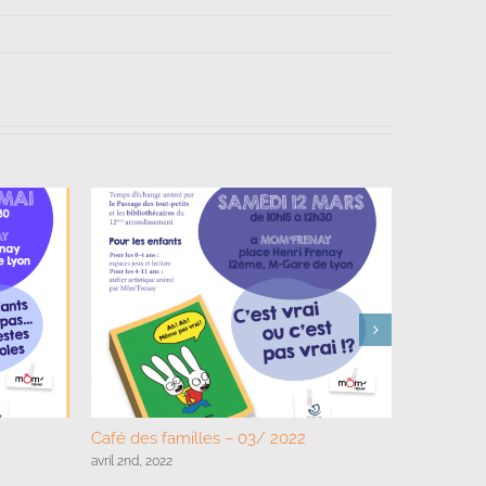
Café des familles – 03/ 2022
Café des 
avril 2nd, 2022
novembre 25