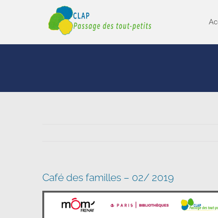
Passer
au
Ac
contenu
Café des familles – 02/ 2019
Voir
l'image